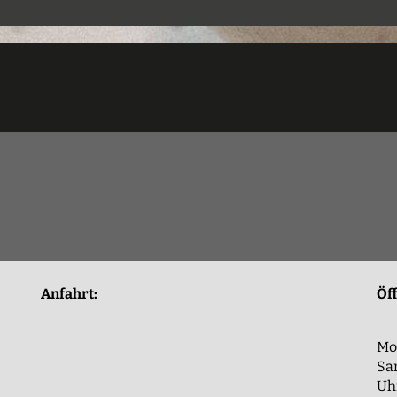
Anfahrt:
Öf
Mon
Sam
Uh