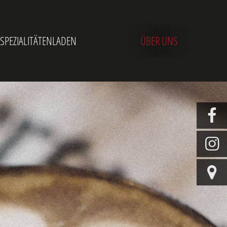
 SPEZIALITÄTENLADEN
ÜBER UNS


