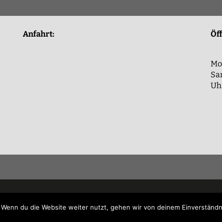
Anfahrt:
Öf
Mon
Sam
Uh
 Wenn du die Website weiter nutzt, gehen wir von deinem Einverständn