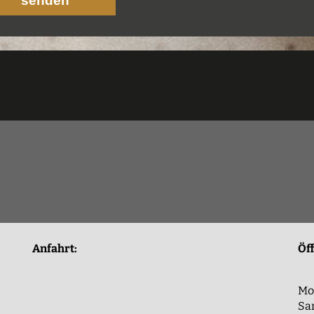
Anfahrt:
Öf
Mon
Sam