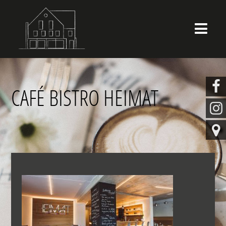


CAFÉ BISTRO HEIMAT

