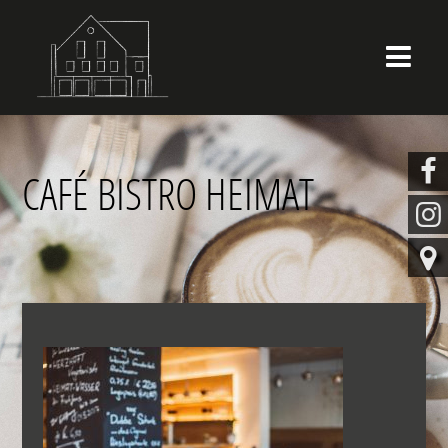


CAFÉ BISTRO HEIMAT

