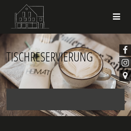


TISCHRESERVIERUNG

