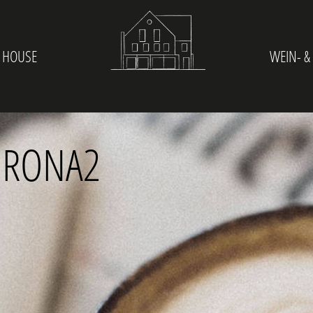
 HOUSE
WEIN- &
ORONA2